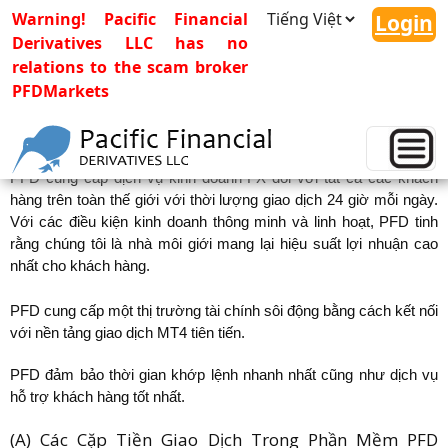
Warning! Pacific Financial
Login
Derivatives LLC has no
relations to the scam broker
PFDMarkets
Ngoại Hối Forex (FX)
PFD cung cấp dịch vụ kinh doanh FX đối với tất cả các khách
hàng trên toàn thế giới với thời lượng giao dịch 24 giờ mỗi ngày.
Với các điều kiện kinh doanh thông minh và linh hoạt, PFD tinh
rằng chúng tôi là nhà môi giới mang lại hiệu suất lợi nhuận cao
nhất cho khách hàng.
PFD cung cấp một thị trường tài chính sôi động bằng cách kết nối
với nền tảng giao dịch MT4 tiên tiến.
PFD đảm bảo thời gian khớp lệnh nhanh nhất cũng như dịch vụ
hỗ trợ khách hàng tốt nhất.
(A) Các Cặp Tiền Giao Dịch Trong Phần Mềm PFD