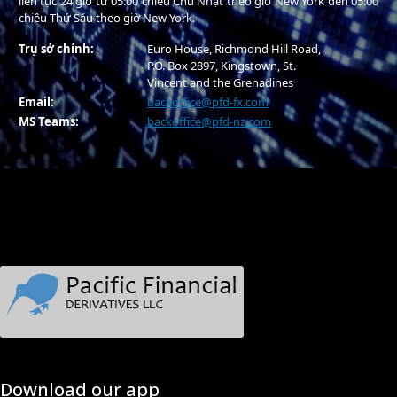
liên tục 24 giờ từ 05:00 chiều Chủ Nhật theo giờ New York đến 05:00
chiều Thứ Sáu theo giờ New York.
Trụ sở chính:
Euro House, Richmond Hill Road,
P.O. Box 2897, Kingstown, St.
Vincent and the Grenadines
Email:
backoffice@pfd-fx.com
MS Teams:
backoffice@pfd-nz.com
Download our app