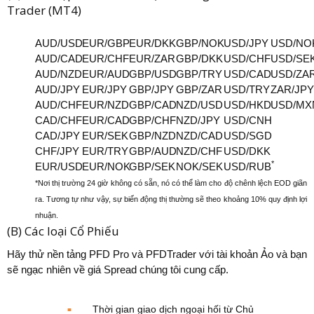
Trader (MT4)
AUD/USD
EUR/GBP
EUR/DKK
GBP/NOK
USD/JPY
USD/NO
AUD/CAD
EUR/CHF
EUR/ZAR
GBP/DKK
USD/CHF
USD/SE
AUD/NZD
EUR/AUD
GBP/USD
GBP/TRY
USD/CAD
USD/ZA
AUD/JPY
EUR/JPY
GBP/JPY
GBP/ZAR
USD/TRY
ZAR/JPY
AUD/CHF
EUR/NZD
GBP/CAD
NZD/USD
USD/HKD
USD/MX
CAD/CHF
EUR/CAD
GBP/CHF
NZD/JPY
USD/CNH
CAD/JPY
EUR/SEK
GBP/NZD
NZD/CAD
USD/SGD
CHF/JPY
EUR/TRY
GBP/AUD
NZD/CHF
USD/DKK
*
EUR/USD
EUR/NOK
GBP/SEK
NOK/SEK
USD/RUB
*Nơi thị trường 24 giờ không có sẵn, nó có thể làm cho độ chênh lệch EOD giãn
ra. Tương tự như vậy, sự biến động thị thường sẽ theo khoảng 10% quy định lợi
nhuận.
(B) Các loại Cổ Phiếu
Hãy thử nền tảng PFD Pro và PFDTrader với tài khoản Ảo và bạn
sẽ ngạc nhiên về giá Spread chúng tôi cung cấp.
Thời gian giao dịch ngoại hối từ Chủ