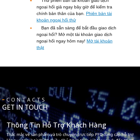
Thử phiên bản tài khoản giao dịch
ngoại hối giả ngay bây giờ để kiểm tra
chính bản thân của bạn.
Phiên bản tài
khoản ngoại hối thử
Bạn đã sẵn sàng để bắt đầu giao dịch
ngoại hối? Mở một tài khoản giao dịch
ngoại hối ngay hôm nay!
Mở tài khoản
thật
CONTACTS
GET IN TOUCH
Thông Tin Hỗ Trợ Khách Hàng
Thắc mắc về sản phẩm và trò chuyện trực tiếp PFD cung cấp hỗ trợ