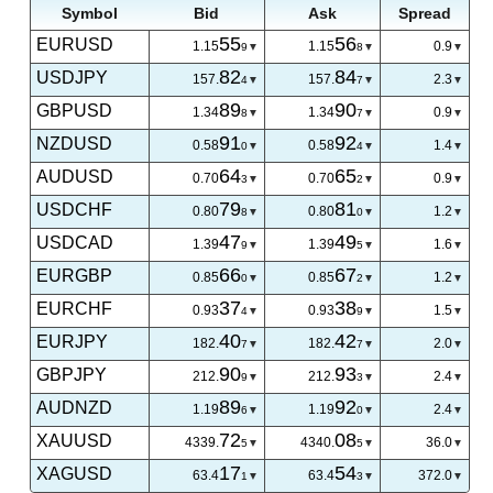
Symbol
Bid
Ask
Spread
55
56
EURUSD
1.15
1.15
0.9
9
8
82
84
USDJPY
157.
157.
2.3
4
7
89
90
GBPUSD
1.34
1.34
0.9
8
7
91
92
NZDUSD
0.58
0.58
1.4
0
4
64
65
AUDUSD
0.70
0.70
0.9
3
2
79
81
USDCHF
0.80
0.80
1.2
8
0
47
49
USDCAD
1.39
1.39
1.6
9
5
66
67
EURGBP
0.85
0.85
1.2
0
2
37
38
EURCHF
0.93
0.93
1.5
4
9
40
42
EURJPY
182.
182.
2.0
7
7
90
93
GBPJPY
212.
212.
2.4
9
3
89
92
AUDNZD
1.19
1.19
2.4
6
0
72
08
XAUUSD
4339.
4340.
36.0
5
5
17
54
XAGUSD
63.4
63.4
372.0
1
3