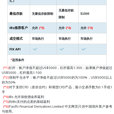
汇）
无最低存款
最低存款
无最低存款限制
$1000
限制
IBs推荐客户
允许
(*5)
允许
(*4)
允许
(*4)
成交模式
市场执行
市场执行
市场执行
FIX API
*
适用条件
(*1)
杠杆：账户净值不超过US$5000，杠杆最高1:300；如果账户净值超过
US$5000，杠杆最高1:100
(*2)
强制平仓水平：账户净值不超过US$5000的为100%，US$5000以上
的为50%
(*3)
对于某些CFD（差价合约）和期货CFD产品，最小交易手数为0.1手或1
手
(*4)
IBs 允许加收佣金和返利
(*5)
向IBs支付的点差的基础返利
(*6)
Pacific Financial Derivatives Limited 中文网页只供中国境外客户参考
与使用。