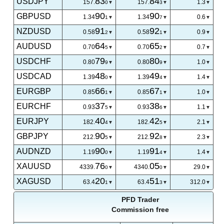
83
84
USDJPY
157.
157.
1.3
0
3
90
90
GBPUSD
1.34
1.34
0.6
1
7
91
92
NZDUSD
0.58
0.58
0.9
2
1
64
65
AUDUSD
0.70
0.70
0.7
5
2
79
80
USDCHF
0.80
0.80
1.0
9
9
48
49
USDCAD
1.39
1.39
1.4
0
4
66
67
EURGBP
0.85
0.85
1.0
1
1
37
38
EURCHF
0.93
0.93
1.1
5
6
40
42
EURJPY
182.
182.
2.1
4
5
90
92
GBPJPY
212.
212.
2.3
5
8
90
91
AUDNZD
1.19
1.19
1.4
0
4
76
05
XAUUSD
4339.
4340.
29.0
0
0
20
51
XAGUSD
63.4
63.4
312.0
1
3
PFD Trader
Commission free