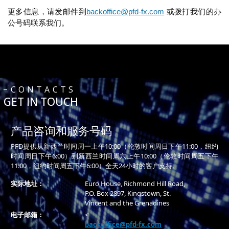
更多信息，请发邮件到
backoffice@pfd-fx.com
或拨打我们的办
公号码联系我们。
CONTACTS
GET IN TOUCH
产品咨询和服务号码
PFD提供从新西兰时间周一上午10:00（伦敦时间周日下午11:00，纽约
时间周日下午6:00）到新西兰时间周六上午10:00（伦敦时间周五下午
11:00，纽约时间周五下午6:00）全天24小时的客户支持。
实际地址：
Euro House, Richmond Hill Road,
P.O. Box 2897, Kingstown, St.
Vincent and the Grenadines
电子邮箱：
<
backoffice@pfd-fx.com