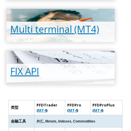
Multi terminal (MT4)
Read more
FIX API
Read more
PFDTrader
PFDPro
PFDProPlus
类型
(
MT4
)
(
MT4
)
(
MT4
)
Read more
金融工具
外汇, Metals, Indexes, Commodities